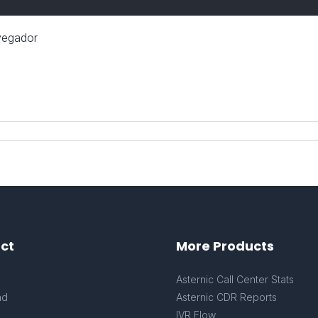
vegador
ct
More Products
s
Asternic Call Center Stats
ad
Asternic CDR Reports
IVR Flow