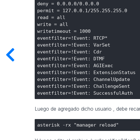
deny = 0.0.0.0/0.0.0.0

permit = 127.0.0.1/255.255.255.0

read = all

write = all

writetimeout = 1000

eventfilter=!Event: RTCP*

eventfilter=!Event: VarSet

eventfilter=!Event: Cdr

eventfilter=!Event: DTMF

eventfilter=!Event: AGIExec

eventfilter=!Event: ExtensionStatus

eventfilter=!Event: ChannelUpdate

eventfilter=!Event: ChallengeSent

Luego de agregado dicho usuario , debe recar