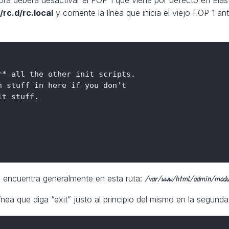
/rc.d/rc.local
y comente la línea que inicia el viejo FOP 1 an
* all the other init scripts.

 stuff in here if you don't

t stuff.

/var/www/html/admin/modu
 encuentra generalmente en esta ruta:
ea que diga “exit” justo al principio del mismo en la segunda 