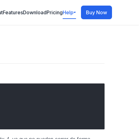
t
Features
Download
Pricing
Help
Buy Now
tix 4, ya que no pueden correr de forma