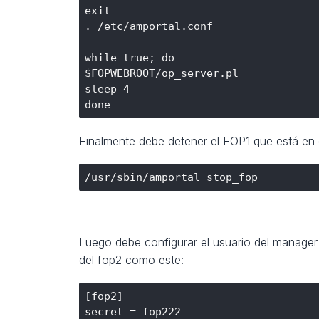
exit

. /etc/amportal.conf

while true; do

$FOPWEBROOT/op_server.pl

sleep 4

Finalmente debe detener el FOP1 que está en
Luego debe configurar el usuario del manager
del fop2 como este:
[fop2]

secret = fop222
