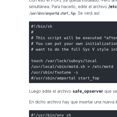
simultánea. Para hacerlo, edite el archivo
/etc
/usr/sbin/amportal start_fop
. Se verá así:
#!/bin/sh

#

# This script will be executed *after
# You can put your own initialization
# want to do the full Sys V style ini
touch /var/lock/subsys/local

/usr/local/sbin/motd.sh > /etc/motd

/usr/sbin/fxotune -s

Luego edite el archivo
safe_opserver
que se
En dicho archivo hay que insertar una nueva lín
#!/usr/bin/env sh
