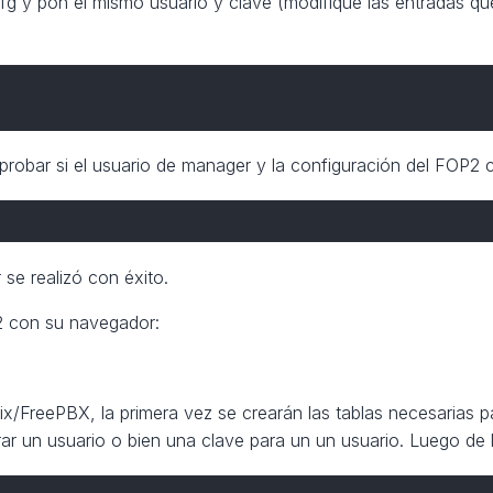
cfg y pon el mismo usuario y clave (modifique las entradas que
obar si el usuario de manager y la configuración del FOP2 c
se realizó con éxito.
2 con su navegador:
ix/FreePBX, la primera vez se crearán las tablas necesarias 
r un usuario o bien una clave para un un usuario. Luego de lo 