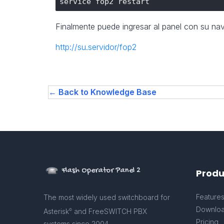
Finalmente puede ingresar al panel con su na
http://su.servidor/fop2
← Back to Knowledge Base
Flash Operator Panel 2
Produ
Feature
The most widely used switchboard for
Downlo
Asterisk
and FreeSWITCH PBX
©
Pricing
systems since 2004.