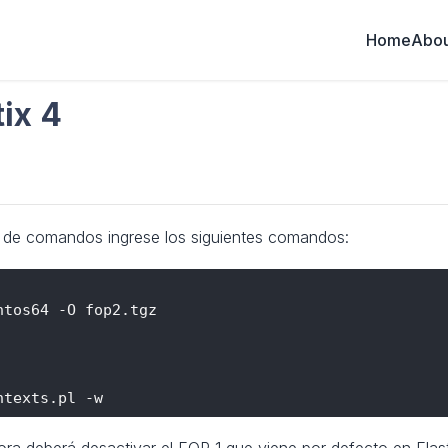
Home
Abou
tix 4
ea de comandos ingrese los siguientes comandos:
tos64 -O fop2.tgz

ra deberá desactivar el FOP 1 que viene por defecto en Elas