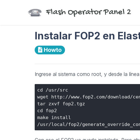
Flash Operator Panel 2
Instalar FOP2 en Elas
Howto
Ingrese al sistema como root, y desde la lín
cd /usr/src

wget http://www.fop2.com/download/cen
tar zxvf fop2.tgz

cd fop2

make install

Con eso el FOP2 ya queda instalado. Pero aho