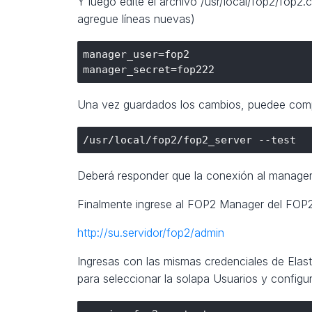
Y luego edite el archivo /usr/local/fop2/fop2.
agregue líneas nuevas)
manager_user=fop2

Una vez guardados los cambios, puedee compr
Deberá responder que la conexión al manager 
Finalmente ingrese al FOP2 Manager del FOP
http://su.servidor/fop2/admin
Ingresas con las mismas credenciales de Elast
para seleccionar la solapa Usuarios y configura